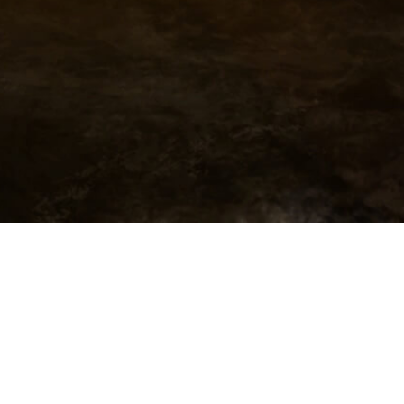
© 2026 Desibel Reklam Sunucuları. WordPress ve
Highlight
Theme
ile oluşturulmuştur